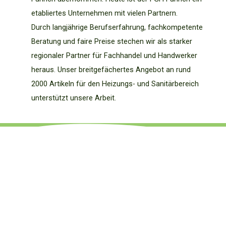
etabliertes Unternehmen mit vielen Partnern.
Durch langjährige Berufserfahrung, fachkompetente
Beratung und faire Preise stechen wir als starker
regionaler Partner für Fachhandel und Handwerker
heraus. Unser breitgefächertes Angebot an rund
2000 Artikeln für den Heizungs- und Sanitärbereich
unterstützt unsere Arbeit.
Unser Markensortiment​
Neben den anfänglichen Heizungs- und
Sanitärprodukten ist unser Portfolio immer weiter
gewachsen. Die Bereiche Spezialbaustoffe und