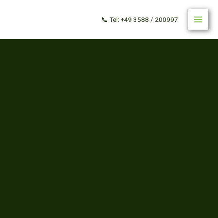
Zum
Inhalt
📞 Tel: +49 3588 / 200997
springen